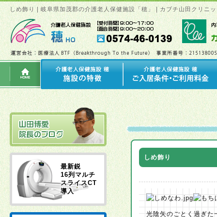
しめ飾り | 岐阜県加茂郡の介護老人保健施設「穂」 | カブチ山田クリ
しめ飾り
最新鋭
16列マルチ
スライスCT
導入
光陰矢のごとく過ぎた