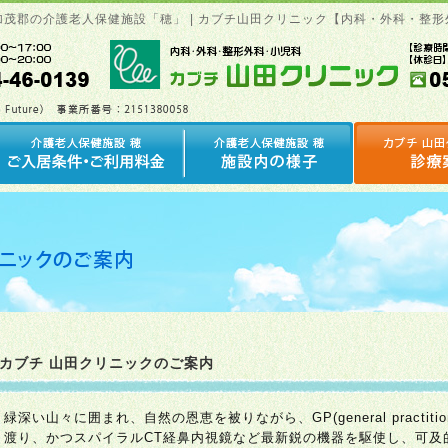
県加茂郡の介護老人保健施設「穂」 | カブチ山田クリニック【内科・外科・整
カブチ 山田クリニックのご案内
緑深い山々に囲まれ、自然の恩恵を被りながら、GP(general practi
渡り、かつスパイラルCT経鼻内視鏡など最新鋭の機器を駆使し、可及