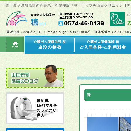
青 | 岐阜県加茂郡の介護老人保健施設「穂」 | カブチ山田クリニック
青
最新鋭
16列マルチ
スライスCT
導入