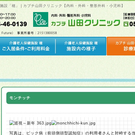
健施設「穂」 | カブチ山田クリニック【内科・外科・整形外科・小児科】
モンチッチ
写真は、ピック病（前頭側頭型認知症）の利用者さんと対峙する