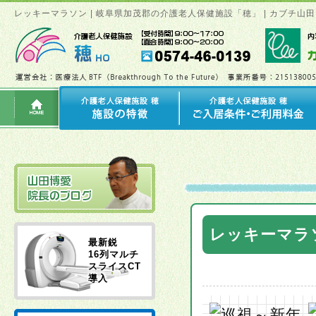
レッキーマラソン | 岐阜県加茂郡の介護老人保健施設「穂」 | カブチ
レッキーマラ
最新鋭
16列マルチ
スライスCT
導入