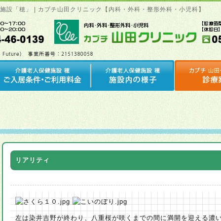
健施設「穂」 | カブチ山田クリニック【内科・外科・整形外科・小児科】
リアリティ
左は染井吉野が終わり、八重桜が咲くまでの間に満開を迎える濃