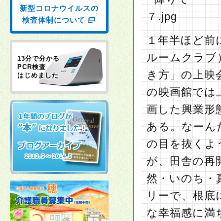
新型コロナウイルスの
検査体制について
１年半ほど前
ルームクラブ
13分で分かる
PCR検査
き方」の上映
はじめました
の映画館では
画した興業形
ある。なーん
の目を抜くよ
が、田舎の再
然・いのち・
リーで、根底
な幸福感に満