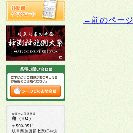
←前のペー
介護老人保健施設
穂（HO）
〒509-0511
岐阜県加茂郡七宗町神渕