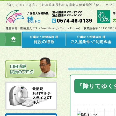
『降りてゆく生き方』 | 岐阜県加茂郡の介護老人保健施設「穂」 | カ
『降りてゆく
最新鋭
16列マルチ
スライスCT
導入