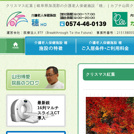
クリスマス紅葉 | 岐阜県加茂郡の介護老人保健施設「穂」 | カブチ山
クリスマス紅葉
最新鋭
16列マルチ
スライスCT
導入