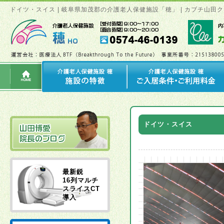
ドイツ・スイス | 岐阜県加茂郡の介護老人保健施設「穂」 | カブチ山
ドイツ・スイス
最新鋭
16列マルチ
スライスCT
導入