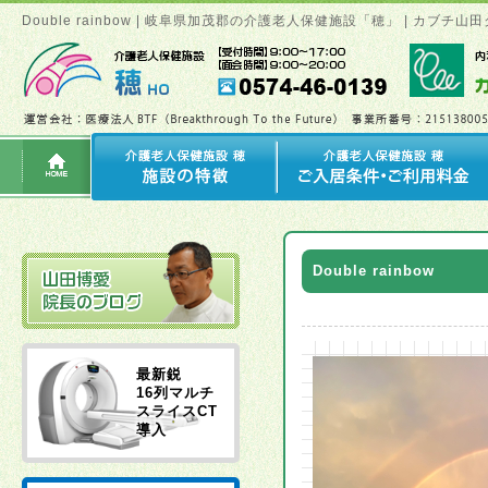
Double rainbow | 岐阜県加茂郡の介護老人保健施設「穂」 | カ
Double rainbow
最新鋭
16列マルチ
スライスCT
導入