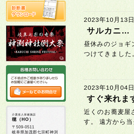
2023年10月13
サルカニ…
昼休みのジョギ
つけてきました。
2023年10月04
すぐ来れま
近くのお蕎麦屋
介護老人保健施設
穂（HO）
す。 遠方から当
〒509-0511
岐阜県加茂郡七宗町神渕