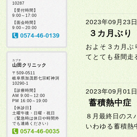
10287
【受付時間】
9:00～17:00
2023年09月23
【面会時間】
9:00～20:00
３カ月ぶり
およそ３カ月ぶ
てとても昼間走る
カブチ
山田クリニック
〒509-0511
岐阜県加茂郡七宗町神渕
10290-1
2023年09月01
【診療時間】
AM 9:00～12:00
蓄積熱中症
PM 16:00～19:00
【休診日】
土曜午後・日曜・祝日
８月最終日のス
（緊急時は休日や時間外
でも連絡ください）
いわゆる蓄積熱中