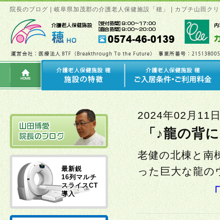
院長のブログ | 岐阜県加茂郡の介護老人保健施設「穂」 | カブチ山田
2024年02月11
「♪龍の背
老健の北棟と南
最新鋭
った巨大な龍のウ
16列マルチ
スライスCT
導入