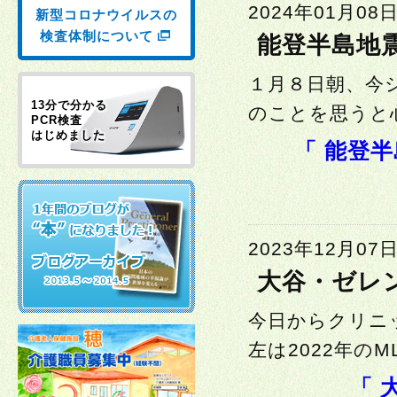
2024年01月08
新型コロナウイルスの
検査体制について
能登半島地
１月８日朝、今
13分で分かる
のことを思うと心
PCR検査
はじめました
「 能登
2023年12月07
大谷・ゼレ
今日からクリニ
左は2022年のM
「 