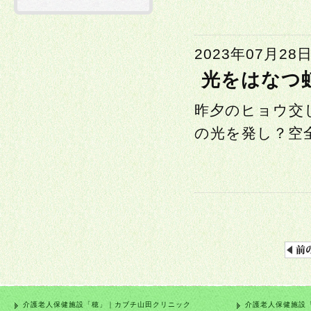
2023年07月28
光をはなつ
昨夕のヒョウ交
の光を発し？空全
介護老人保健施設「穂」｜カブチ山田クリニック
介護老人保健施設