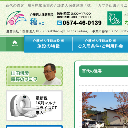
百代の過客 | 岐阜県加茂郡の介護老人保健施設「穂」 | カブチ山田ク
百代の過客
最新鋭
16列マルチ
スライスCT
導入