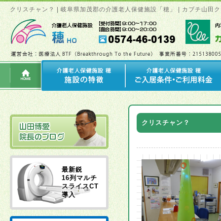
クリスチャン？ | 岐阜県加茂郡の介護老人保健施設「穂」 | カブチ山
クリスチャン？
最新鋭
16列マルチ
スライスCT
導入