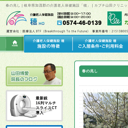
春の兆し | 岐阜県加茂郡の介護老人保健施設「穂」 | カブチ山田クリ
春の兆し
最新鋭
16列マルチ
スライスCT
導入