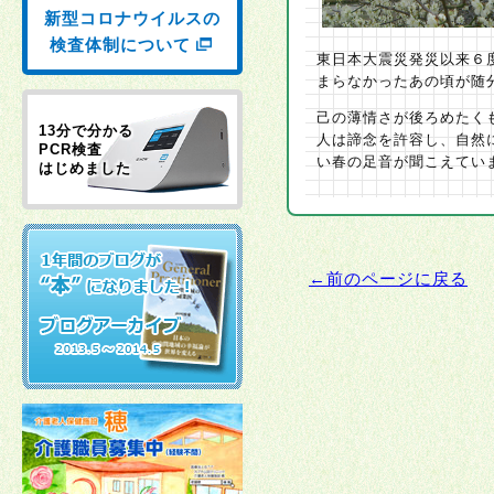
新型コロナウイルスの
検査体制について
東日本大震災発災以来６
まらなかったあの頃が随
己の薄情さが後ろめたく
13分で分かる
人は諦念を許容し、自然
PCR検査
い春の足音が聞こえてい
はじめました
←前のページに戻る