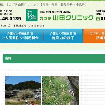
「穂」 | カブチ山田クリニック【内科・外科・整形外科・小児科】
山野