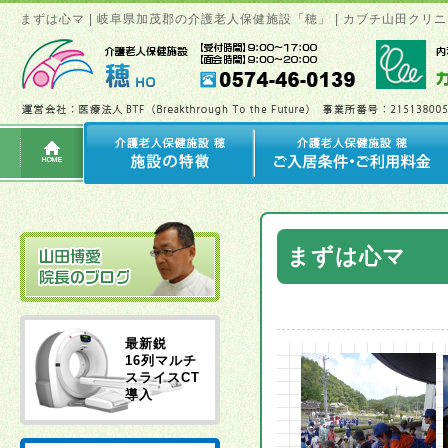
まずは心マ | 岐阜県加茂郡の介護老人保健施設「穂」 | カブチ山田ク
まずは心マ
最新鋭
16列マルチ
スライスCT
導入