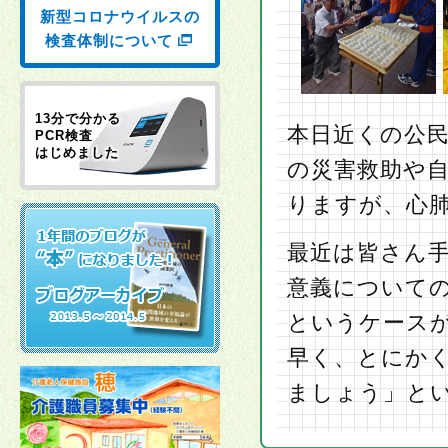
新型コロナウイルスの
検査体制について
13分で分かる
本日近くの公
PCR検査
はじめました
の災害救助や
りますが、心
最近は皆さん
意義について
というケース
早く、とにか
ましょう」と