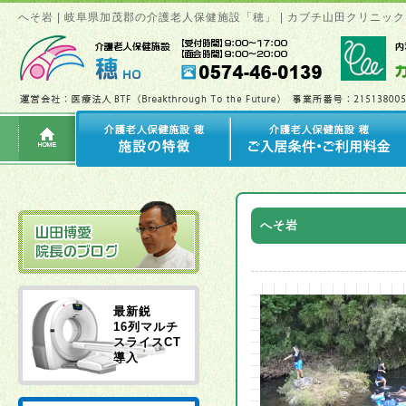
へそ岩 | 岐阜県加茂郡の介護老人保健施設「穂」 | カブチ山田クリニ
へそ岩
最新鋭
16列マルチ
スライスCT
導入