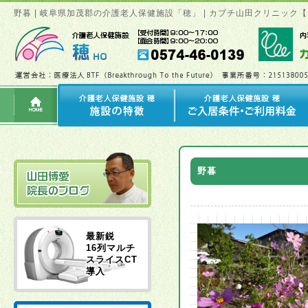
野暮 | 岐阜県加茂郡の介護老人保健施設「穂」 | カブチ山田クリニッ
野暮
最新鋭
16列マルチ
スライスCT
導入