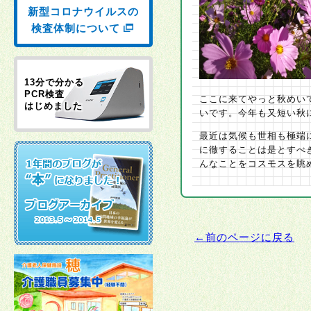
新型コロナウイルスの
検査体制について
13分で分かる
PCR検査
ここに来てやっと秋めい
はじめました
いです。今年も又短い秋
最近は気候も世相も極端
に徹することは是とすべ
んなことをコスモスを眺
←前のページに戻る