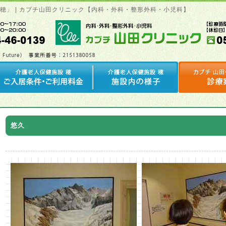
「穂」 | カブチ山田クリニック【内科・外科・整形外科・小児科】
悠久