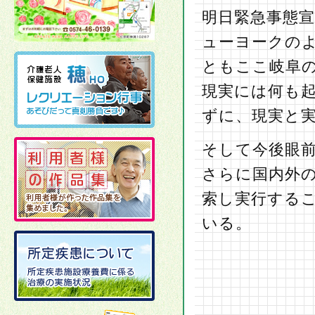
明日緊急事態
ューヨークの
ともここ岐阜
現実には何も
ずに、現実と
そして今後眼
さらに国内外
索し実行する
いる。