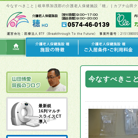
今なすべきこと | 岐阜県加茂郡の介護老人保健施設「穂」 | カブチ山
今なすべきこ
最新鋭
16列マルチ
スライスCT
導入