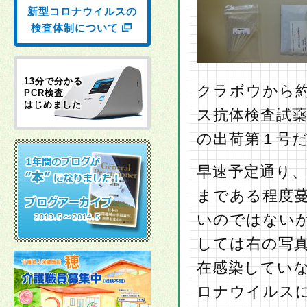
新型コロナウイルスの
検査体制について
13分で分かる
クラボウから
PCR検査
はじめました
ス抗体検査試
の出荷第１号
早速予定通り
まである程度
いのではない
しては右の写真
在感染してい
ロナウイルス