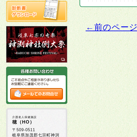
←前のペー
介護老人保健施設
穂（HO）
〒509-0511
岐阜県加茂郡七宗町神渕