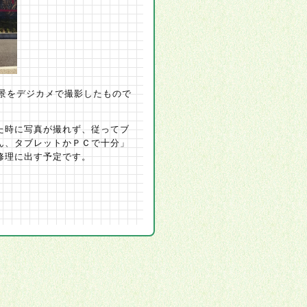
む風景をデジカメで撮影したもので
た時に写真が撮れず、従ってブ
ん、タブレットかＰＣで十分」
修理に出す予定です。