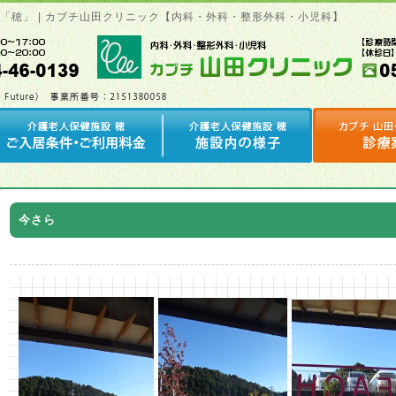
設「穂」 | カブチ山田クリニック【内科・外科・整形外科・小児科】
今さら