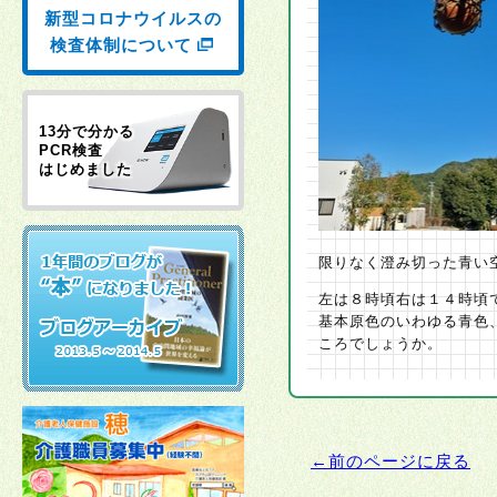
新型コロナウイルスの
検査体制について
13分で分かる
PCR検査
はじめました
限りなく澄み切った青い
左は８時頃右は１４時頃
基本原色のいわゆる青色
ころでしょうか。
←前のページに戻る