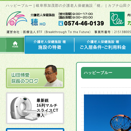
ハッピーブルー | 岐阜県加茂郡の介護老人保健施設「穂」 | カブチ山
ハッピーブルー
最新鋭
16列マルチ
スライスCT
導入