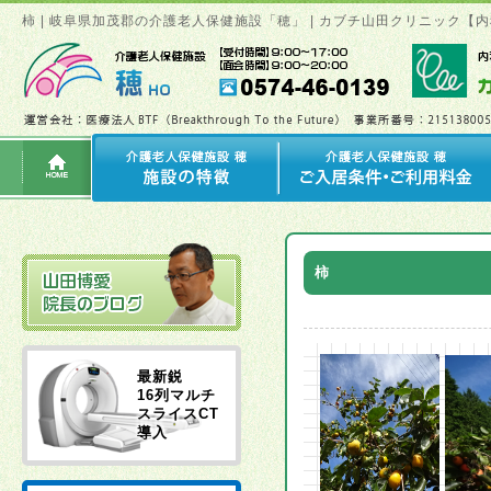
柿 | 岐阜県加茂郡の介護老人保健施設「穂」 | カブチ山田クリニック
柿
最新鋭
16列マルチ
スライスCT
導入