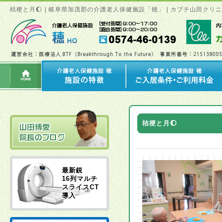
桔梗と月🌔 | 岐阜県加茂郡の介護老人保健施設「穂」 | カブチ山田ク
桔梗と月🌔
最新鋭
16列マルチ
スライスCT
導入