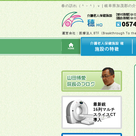
春の訪れ（＾－＾）ｖ | 岐阜県加茂郡の
最新鋭
16列マルチ
スライスCT
導入