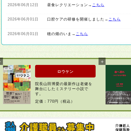
2026年06月12日
昼食レクリエーション→
こちら
2026年06月01日
口腔ケアの研修を開催しました→
こちら
2026年06月01日
穂の畑のいま→
こちら
2026年04月22日
新着情報があります→
こちら
2026年03月30日
外気浴を行いました→
こちら
ロウケン
2026年03月23日
穂にも春がきました→
こちら
院長山田博愛の最新作は老健を
舞台にしたミステリー小説で
2026年02月10日
新着情報があります→
こちら
す。
定価：770円（税込）
2026年01月06日
明けましておめでとうございます→
こちら
2025年12月19日
思い出を話す会を開きました→
こちら