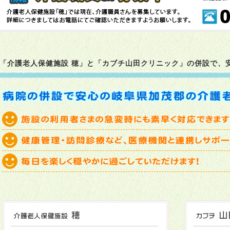
2025年12月02日
焼き芋会をしました→
こちら
2025年11月21日
本日柚子風呂です→
こちら
2025年11月11日
干し柿を作りました→
こちら
「介護老人保健施設 穂」と「カブチ山田クリニック」の併設で、
2025年10月27日
お楽しみ会を開催しました→
こちら
2025年10月22日
オカリナ演奏がありました→
こちら
2025年10月03日
十五夜🌔→
こちら
2025年10月02日
五平餅をいただきました→
こちら
2025年09月16日
敬老の日→
こちら
2025年09月01日
七福神バンドの方が来設されました→
こちら