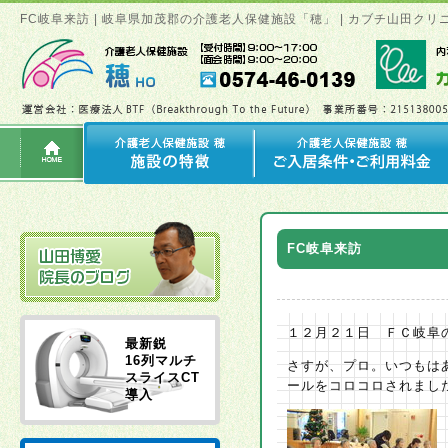
FC岐阜来訪 | 岐阜県加茂郡の介護老人保健施設「穂」 | カブチ山田
FC岐阜来訪
１２月２１日 ＦＣ岐阜
最新鋭
16列マルチ
さすが、プロ。いつもは
スライスCT
ールをコロコロされまし
導入