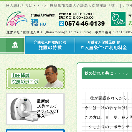
秋の訪れと共に・・・♪ | 岐阜県加茂郡の介護老人保健施設「穂」 | 
秋の訪れと共に・・・♪
穂が開設されてから、
最新鋭
16列マルチ
今回は、秋の歌を届けに
スライスCT
導入
この方は、春、夏、秋と
久しぶりの、ボランティ