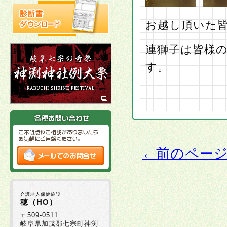
お越し頂いた
連獅子は皆様
←前のペー
介護老人保健施設
穂（HO）
〒509-0511
岐阜県加茂郡七宗町神渕