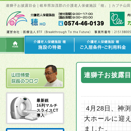
連獅子お披露目会 | 岐阜県加茂郡の介護老人保健施設「穂」 | カブチ
連獅子お披露
最新鋭
16列マルチ
4月28日、神
スライスCT
導入
大ホールに迎
ました。