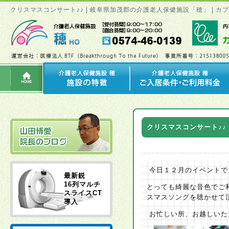
クリスマスコンサート♪♪ | 岐阜県加茂郡の介護老人保健施設「穂」 |
クリスマスコンサート♪♪
今日１２月のイベントで
最新鋭
16列マルチ
とっても綺麗な音色でご
スライスCT
スマスソングを聴かせて
導入
お忙しい所、お越しいた