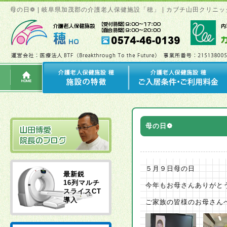
母の日❁ | 岐阜県加茂郡の介護老人保健施設「穂」 | カブチ山田クリ
母の日❁
５月９日母の日
最新鋭
16列マルチ
今年もお母さんありがと
スライスCT
導入
ご家族の皆様のお母さん