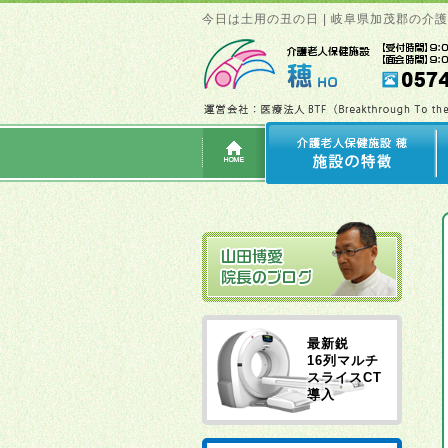
今日は土用の丑の日 | 岐阜県加茂郡の介
最新鋭
16列マルチ
スライスCT
導入