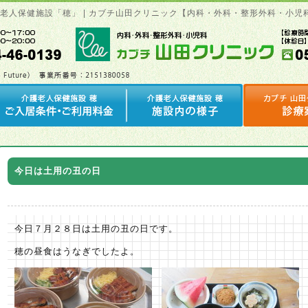
護老人保健施設「穂」 | カブチ山田クリニック【内科・外科・整形外科・小児
今日は土用の丑の日
今日７月２８日は土用の丑の日です。
穂の昼食はうなぎでしたよ。