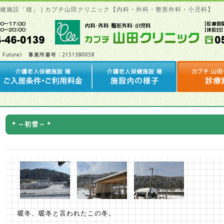
保健施設「穂」 | カブチ山田クリニック【内科・外科・整形外科・小児科】
＊～初雪～＊
暖冬、暖冬と言われたこの冬。