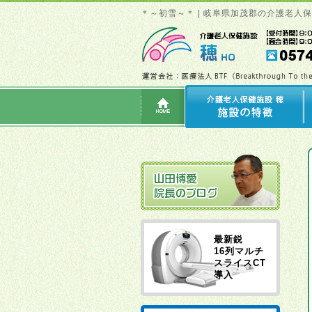
＊～初雪～＊ | 岐阜県加茂郡の介護老人
最新鋭
16列マルチ
スライスCT
導入