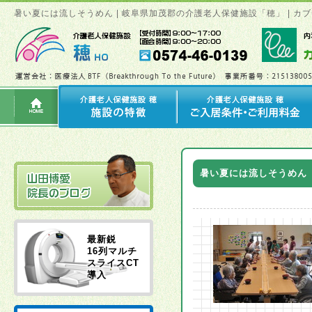
暑い夏には流しそうめん | 岐阜県加茂郡の介護老人保健施設「穂」 | 
暑い夏には流しそうめん
最新鋭
16列マルチ
スライスCT
導入