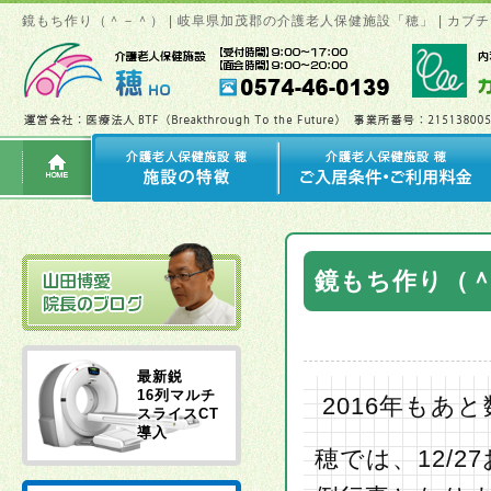
鏡もち作り（＾－＾） | 岐阜県加茂郡の介護老人保健施設「穂」 | カ
鏡もち作り（
最新鋭
16列マルチ
2016年もあ
スライスCT
導入
穂では、12/