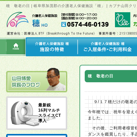
穂 敬老の日 | 岐阜県加茂郡の介護老人保健施設「穂」 | カブチ山田
穂 敬老の日
９/１７穂だけの敬老の
最新鋭
16列マルチ
今年穂では、祝年を迎え
スライスCT
ました。
導入
その後、ご利用者様皆様
ダンスを鑑賞したり、手