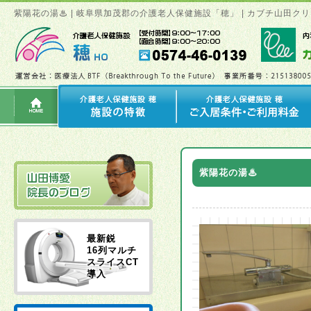
紫陽花の湯♨ | 岐阜県加茂郡の介護老人保健施設「穂」 | カブチ山田
紫陽花の湯♨
最新鋭
16列マルチ
スライスCT
導入