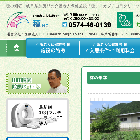
穂の畑③ | 岐阜県加茂郡の介護老人保健施設「穂」 | カブチ山田クリ
穂の畑③
最新鋭
16列マルチ
スライスCT
導入