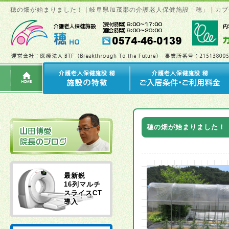
穂の畑が始まりました！ | 岐阜県加茂郡の介護老人保健施設「穂」 | 
穂の畑が始まりました！
最新鋭
16列マルチ
スライスCT
導入