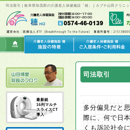
司法取引 | 岐阜県加茂郡の介護老人保健施設「穂」 | カブチ山田クリ
司法取引
最新鋭
16列マルチ
多分偏見だと
スライスCT
導入
際に、何で日
くも訴訟社会