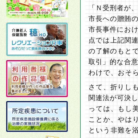
「Ｎ受刑者が
市長への贈賄
市長事件にお
点では上記関
の了解のもと
取引」的な合
わけで、おそ
さて、折りし
関連法が可決
っては、もし
ことか、やは
という非難を