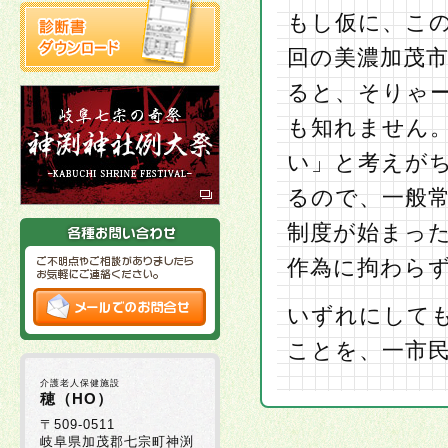
もし仮に、こ
回の美濃加茂
ると、そりゃ
も知れません
い」と考えが
るので、一般
制度が始まっ
作為に拘わら
いずれにして
ことを、一市
介護老人保健施設
穂（HO）
〒509-0511
岐阜県加茂郡七宗町神渕