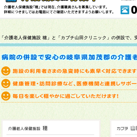
2025年12月02日
焼き芋会をしました→
こちら
2025年11月21日
本日柚子風呂です→
こちら
2025年11月11日
干し柿を作りました→
こちら
「介護老人保健施設 穂」と「カブチ山田クリニック」の併設で、
2025年10月27日
お楽しみ会を開催しました→
こちら
2025年10月22日
オカリナ演奏がありました→
こちら
2025年10月03日
十五夜🌔→
こちら
2025年10月02日
五平餅をいただきました→
こちら
2025年09月16日
敬老の日→
こちら
2025年09月01日
七福神バンドの方が来設されました→
こちら