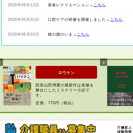
2026年06月12日
昼食レクリエーション→
こちら
2026年06月01日
口腔ケアの研修を開催しました→
こちら
2026年06月01日
穂の畑のいま→
こちら
2026年04月22日
新着情報があります→
こちら
2026年03月30日
外気浴を行いました→
こちら
ロウケン
2026年03月23日
穂にも春がきました→
こちら
院長山田博愛の最新作は老健を
舞台にしたミステリー小説で
2026年02月10日
新着情報があります→
こちら
す。
定価：770円（税込）
2026年01月06日
明けましておめでとうございます→
こちら
2025年12月19日
思い出を話す会を開きました→
こちら